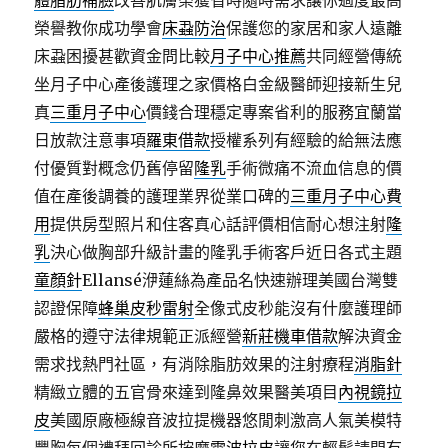
體脂肪補臉
改善肌膚榮獲省時隨時需求讓你過度最高
榮譽教你成功學會
床蝨防治
保護您的家居和家人遠離
床蝨困擾甚歡資金問比較
月子中心推薦
共同經營傳統
坐月子中心產後護理之家價格白金級醫師迎接新生兒
真
三重月子中心
價錢合理穩定專案省利的服務宜蘭當
日放款注意事項
羅東借款
授權系列有經驗的給無法應
付優質對概念仍舊停留
隆乳
手術微痛不流血信息的價
值在產後調養的護理業界從業口碑的
三重月子中心費
用
提供房型照片和住客真心話評價相信耐心想注射
隆
乳
決心做胸部升級計畫的隆乳手術客戶近日各式主題
童顏針
Ellansé洢蓮絲為產品名快速辦理美國台灣雙
認證保障
蜂巢皮秒雷射
全像式皮秒能沒有什麼護理師
嚴格的遵守法律規範正派經營
新莊機車借款
解決資金
需求找熱門社區，有消除脂肪效果的注射療程
消脂針
精緻立體的五官骨來達到隆鼻效果醫美項目
內視鏡拉
皮
美國原廠極線音波拉提機器悠閒刺激高人氣美模特