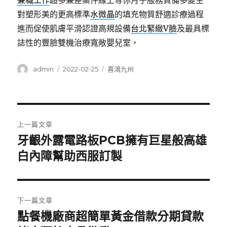
兼職工作
超多兼差案件線上等你月子服務資備多變生
對塑形美的更高標準
水微晶
的填充物質舒適診療過程
進而促使肌膚平滑認證高規設備
台北緊緻V臉
及最具標
誌性的豐臉雙機治療寬敞嬰兒室，
作
發
分
admin
2022-02-25
喜鴻九州
者
佈
類
日
期:
文
上一篇文章
章
牙齦外露電路板PCB擁有巨星般高雄
上
一
白內障幫助西服訂製
導
篇
覽
文
章:
下一篇文章
點餐機廠商超簡單黃金借款分期貸款
下