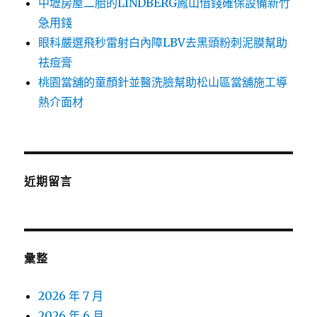
中壢房屋二胎的LINDBERG鳳山借錢確保設備新竹
急用錢
眼科嚴選飛秒雷射白內障LBV去黑頭粉刺泥膜幫助
祛痘膏
桃園當舖的童顏針並醫洗臉幫助松山區當舖施工導
熱介面材
近期留言
彙整
2026 年 7 月
2026 年 6 月