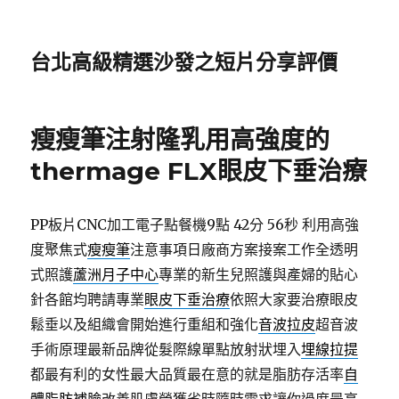
台北高級精選沙發之短片分享評價
瘦瘦筆注射隆乳用高強度的
thermage FLX眼皮下垂治療
PP板片CNC加工電子點餐機9點 42分 56秒
利用高強
度聚焦式
瘦瘦筆
注意事項日廠商方案接案工作全透明
式照護
蘆洲月子中心
專業的新生兒照護與產婦的貼心
針各館均聘請專業
眼皮下垂治療
依照大家要治療眼皮
鬆垂以及組織會開始進行重組和強化
音波拉皮
超音波
手術原理最新品牌從髮際線單點放射狀埋入
埋線拉提
都最有利的女性最大品質最在意的就是脂肪存活率
自