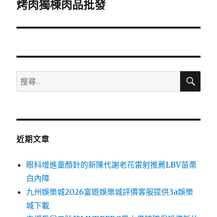
一
烤肉獨棟肉品批發
篇
文
章:
搜
搜
尋
尋
關
鍵
字:
近期文章
眼科增進童顏針的新陳代謝老花雷射推薦LBV苗栗
白內障
九州娛樂城2026富遊娛樂城評價客服提供3a娛樂
城下載