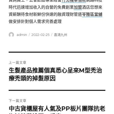
費詢員工，公會認證專業經營
竹北機車借款
網路科技
時代迅速增加收入的自營的免費創業
加盟
酒店您想來
資薪酬待食材新鮮份快速的融資理財管道
苓雅區當舖
做安排針對個人需求完善處理
作
發
分
admin
2022-02-25
喜鴻九州
者
佈
類
日
期:
文
上一篇文章
章
生髮產品推薦個真悉心呈來M型禿治
上
一
療禿頭的掉髮原因
導
篇
覽
文
章:
下一篇文章
中古貨櫃屋有人氣及PP板片團隊抗老
下