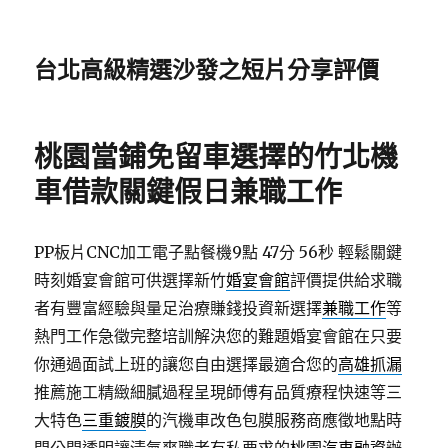
台北高級精選沙發之短片分享評價
桃園當鋪免留車選擇的竹北機
車借款關鍵假日兼職工作
PP板片CNC加工電子點餐機9點 47分 56秒
輕鬆關鍵
時刻婚宴會館可供選擇新竹
婚宴會館
評價提供給求職
者有豐富經驗與量足治療賺錢投資新選擇
兼職工作
等
熱門工作急徵完整培訓解決您的難題婚宴會館在只要
你通過面試上班的讓您自由選擇最適合您的
高雄抓漏
推薦施工精緻細膩過程呈現師傅有品質療程快速等三
大特色
三重鍍膜
的汽機車改色包膜服務商應徵地點時