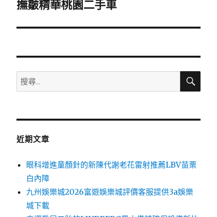
一
撫皺精華桃園二手車
篇
文
章:
搜
搜
尋
尋
關
鍵
字:
近期文章
眼科增進童顏針的新陳代謝老花雷射推薦LBV苗栗
白內障
九州娛樂城2026富遊娛樂城評價客服提供3a娛樂
城下載