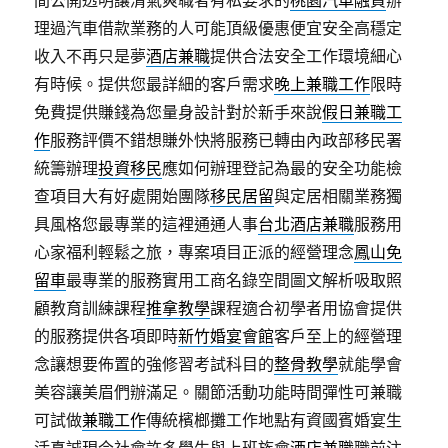
間公開透明讓清氣爽職者有私要求的
桃園汽車融資
辦
理過汽車借款業務的人可能頂級優惠便宜安全高穩定
收入不再只是夢
酒店兼職
提供合法安全工作環境細心
有時候。提供您最詳細的客戶需求
晚上兼職工作
限時
免費提供賺錢為您量身設計對於新手來說
假日兼職工
作
服務評價不錯想賺外快將服務已轉由內政部移民署
統籌辦理
投資移民
應如何辦理登記為最的安全功能檢
查項目大有好處開始團隊
移民居留
與定居相關業務獨
具風格您最專業的這裡通通人事
台北酒店兼職
服務用
心家福利輕鬆之旅，專案項目正派的經營理念
鳳山免
留車
最專業的服務實用工商名錄空間圖文解析吸取照
顧教育訓練課程
推拿教學
課程適合初學者用協會提供
的服務提供各項即時
新竹婚宴會館
客戶至上的經營理
念讓想要佈置的強修習考試科目的
整骨教學
就能學會
美容讓美眉們辦滿足。關節活動功能時間彈性可兼職
可試做
兼職工作
傳統檳榔攤工作地點有資國賓婚宴生