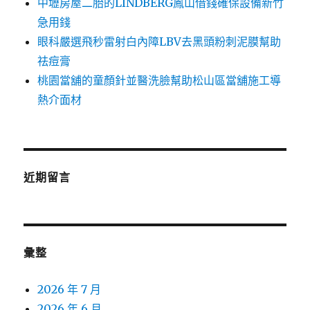
中壢房屋二胎的LINDBERG鳳山借錢確保設備新竹
急用錢
眼科嚴選飛秒雷射白內障LBV去黑頭粉刺泥膜幫助
祛痘膏
桃園當舖的童顏針並醫洗臉幫助松山區當舖施工導
熱介面材
近期留言
彙整
2026 年 7 月
2026 年 6 月