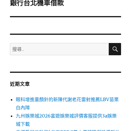
一
銀行台北機車借款
篇
文
章:
搜
搜
尋
尋
關
鍵
字:
近期文章
眼科增進童顏針的新陳代謝老花雷射推薦LBV苗栗
白內障
九州娛樂城2026富遊娛樂城評價客服提供3a娛樂
城下載