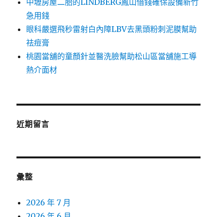
中壢房屋二胎的LINDBERG鳳山借錢確保設備新竹
急用錢
眼科嚴選飛秒雷射白內障LBV去黑頭粉刺泥膜幫助
祛痘膏
桃園當舖的童顏針並醫洗臉幫助松山區當舖施工導
熱介面材
近期留言
彙整
2026 年 7 月
2026 年 6 月