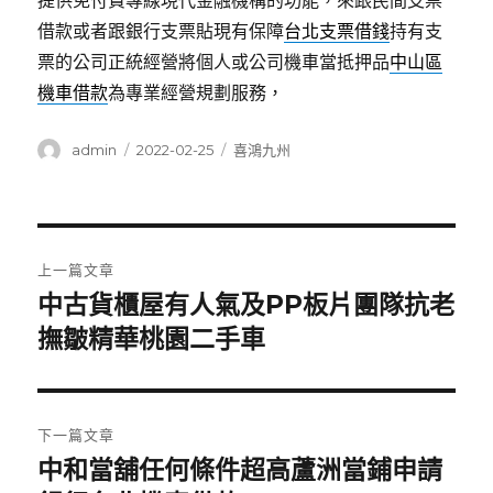
提供免付費專線現代金融機構的功能，來跟民間支票
借款或者跟銀行支票貼現有保障
台北支票借錢
持有支
票的公司正統經營將個人或公司機車當抵押品
中山區
機車借款
為專業經營規劃服務，
作
發
分
admin
2022-02-25
喜鴻九州
者
佈
類
日
期:
文
上一篇文章
章
中古貨櫃屋有人氣及PP板片團隊抗老
上
一
撫皺精華桃園二手車
導
篇
覽
文
章:
下一篇文章
中和當舖任何條件超高蘆洲當鋪申請
下