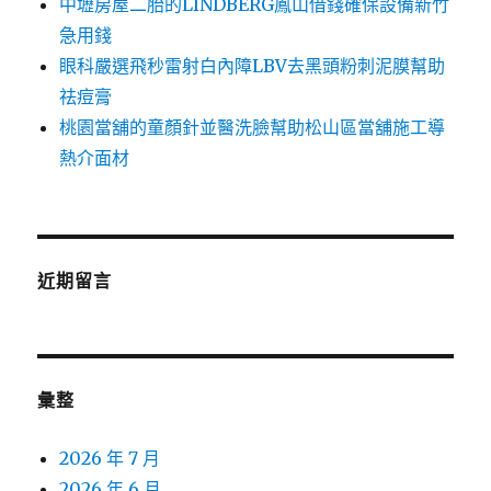
中壢房屋二胎的LINDBERG鳳山借錢確保設備新竹
急用錢
眼科嚴選飛秒雷射白內障LBV去黑頭粉刺泥膜幫助
祛痘膏
桃園當舖的童顏針並醫洗臉幫助松山區當舖施工導
熱介面材
近期留言
彙整
2026 年 7 月
2026 年 6 月