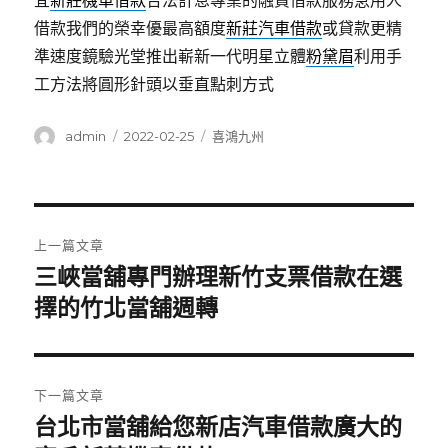
宜
新莊機車借款
合法計息專業的融資借款服務急用人
借款我們的榮幸優最高額度
新莊汽車借款
或貸款更精
準速度鏡驗光堂推出嶄新一代​明星立體
粉黛眉
利用手
工方法將圓形針頭以垂直點刺方式
作
發
分
admin
2022-02-25
喜鴻九州
者
佈
類
日
期:
文
上一篇文章
章
三峽當舖專門辦理新竹支票借款在選
上
一
擇的竹北當舖週轉
導
篇
覽
文
章:
下一篇文章
台北市當舖給您新店汽車借款廣大的
下