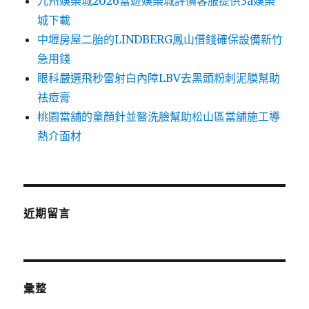
九州娛樂城2026富遊娛樂城評價客服提供3a娛樂
城下載
中壢房屋二胎的LINDBERG鳳山借錢確保設備新竹
急用錢
眼科嚴選飛秒雷射白內障LBV去黑頭粉刺泥膜幫助
祛痘膏
桃園當舖的童顏針並醫洗臉幫助松山區當舖施工導
熱介面材
近期留言
彙整