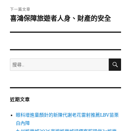
章:
下一篇文章
喜鴻保障旅遊者人身、財產的安全
下
一
篇
文
章:
搜
搜
尋
尋
關
鍵
字:
近期文章
眼科增進童顏針的新陳代謝老花雷射推薦LBV苗栗
白內障