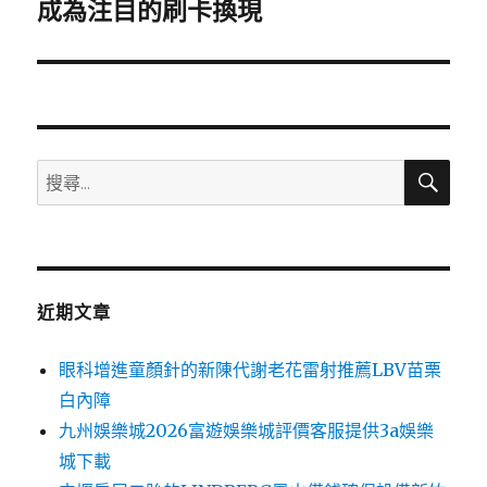
一
成為注目的刷卡換現
篇
文
章:
搜
搜
尋
尋
關
鍵
字:
近期文章
眼科增進童顏針的新陳代謝老花雷射推薦LBV苗栗
白內障
九州娛樂城2026富遊娛樂城評價客服提供3a娛樂
城下載