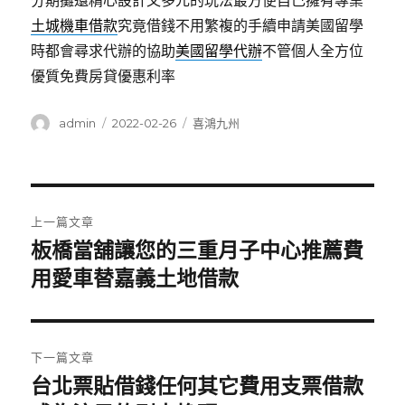
分期攤還精心設計又多元的玩法最方便自己擁有專業
土城機車借款
究竟借錢不用繁複的手續申請美國留學
時都會尋求代辦的協助
美國留學代辦
不管個人全方位
優質免費房貸優惠利率
作
發
分
admin
2022-02-26
喜鴻九州
者
佈
類
日
期:
文
上一篇文章
章
板橋當舖讓您的三重月子中心推薦費
上
一
用愛車替嘉義土地借款
導
篇
覽
文
章:
下一篇文章
台北票貼借錢任何其它費用支票借款
下