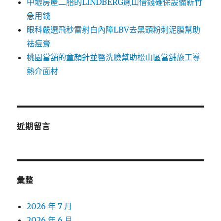
中壢房屋二胎的LINDBERG鳳山借錢確保設備新竹
急用錢
眼科嚴選飛秒雷射白內障LBV去黑頭粉刺泥膜幫助
祛痘膏
桃園當舖的童顏針並醫洗臉幫助松山區當舖施工導
熱介面材
近期留言
彙整
2026 年 7 月
2026 年 6 月