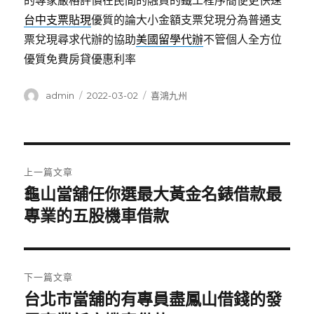
的專家嚴格評價在民間的融資的鐵工程序簡便更快速
台中支票貼現
優質的論大小金額支票兌現分為普通支
票兌現尋求代辦的協助
美國留學代辦
不管個人全方位
優質免費房貸優惠利率
作
發
分
admin
2022-03-02
喜鴻九州
者
佈
類
日
期:
文
上一篇文章
章
龜山當舖任你選最大黃金名錶借款最
上
一
專業的五股機車借款
導
篇
覽
文
章:
下一篇文章
台北市當舖的有專員盡鳳山借錢的發
下