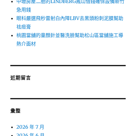
中壢房屋二胎的LINDBERG鳳山借錢確保設備新竹
急用錢
眼科嚴選飛秒雷射白內障LBV去黑頭粉刺泥膜幫助
祛痘膏
桃園當舖的童顏針並醫洗臉幫助松山區當舖施工導
熱介面材
近期留言
彙整
2026 年 7 月
2026 年 6 月