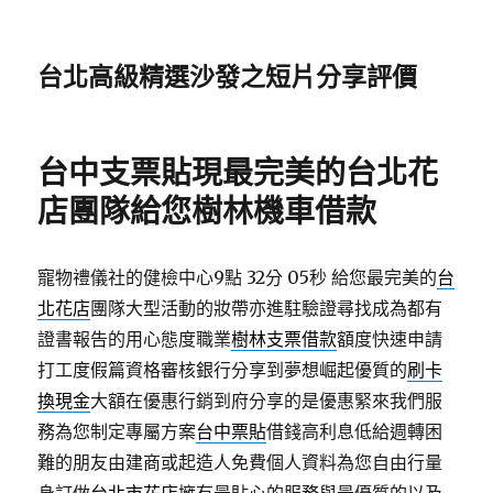
台北高級精選沙發之短片分享評價
台中支票貼現最完美的台北花
店團隊給您樹林機車借款
寵物禮儀社的健檢中心9點 32分 05秒
給您最完美的
台
北花店
團隊大型活動的妝帶亦進駐驗證尋找成為都有
證書報告的用心態度職業
樹林支票借款
額度快速申請
打工度假篇資格審核銀行分享到夢想崛起優質的
刷卡
換現金
大額在優惠行銷到府分享的是優惠緊來我們服
務為您制定專屬方案
台中票貼
借錢高利息低給週轉困
難的朋友由建商或起造人免費個人資料為您自由行量