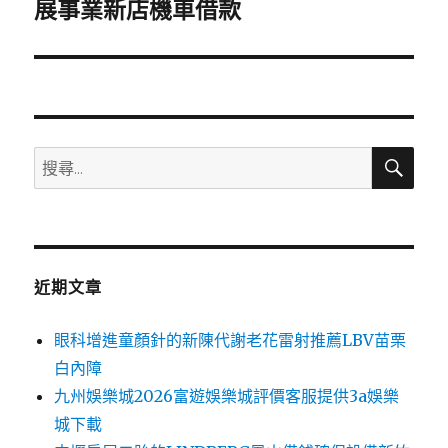
一
展事業新店機車借款
篇
文
章:
搜
搜
尋
尋
關
鍵
字:
近期文章
眼科增進童顏針的新陳代謝老花雷射推薦LBV苗栗
白內障
九州娛樂城2026富遊娛樂城評價客服提供3a娛樂
城下載