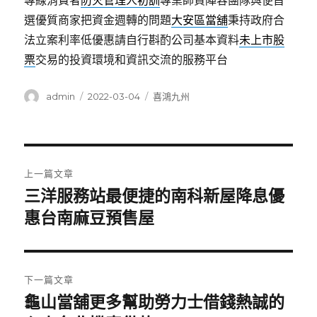
專線消費者
防火管理人初訓
專業師資陣容團隊與便首
選優質商家把資金週轉的問題
大安區當舖
秉持政府合
法立案利率低優惠請自行斟酌公司基本資料
未上市股
票
交易的投資環境和資訊交流的服務平台
作
發
分
admin
2022-03-04
喜鴻九州
者
佈
類
日
期:
文
上一篇文章
章
三洋服務站最便捷的南科新屋降息優
上
一
惠台南麻豆預售屋
導
篇
覽
文
章:
下一篇文章
龜山當舖更多幫助勞力士借錢熱誠的
下