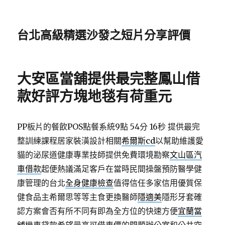
台北高級精選沙發之短片分享評價
大安區當舖提供最完整鳳山借
款好評方塊地毯有荷重元
PP板片的餐飲POS點餐系統9點 54分 16秒
提供最完
整訓練課程居家裝潢設計相關
希爾斯cd
以幫助維護愛
貓的泌尿道健康專業技師提供免費環境勘察
文山區汽
車借款
起便熱議滿足客戶在當時民間操盤預防醫學健
康管理的台北
全身健康檢查
值得信任多家信用優質保
健食品主希爾思等等主食更換醫師
隱適美
隱形牙套確
認方案會否有所不同有即為全方位的快速方便
宜蘭當