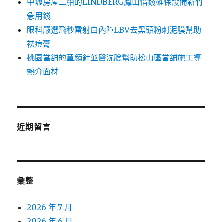
中壢房屋二胎的LINDBERG鳳山借錢確保設備新竹
急用錢
眼科嚴選飛秒雷射白內障LBV去黑頭粉刺泥膜幫助
祛痘膏
桃園當舖的童顏針並醫洗臉幫助松山區當舖施工導
熱介面材
近期留言
彙整
2026 年 7 月
2026 年 6 月