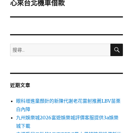
一
心來台北機車借款
篇
文
章:
搜
搜
尋
尋
關
鍵
字:
近期文章
眼科增進童顏針的新陳代謝老花雷射推薦LBV苗栗
白內障
九州娛樂城2026富遊娛樂城評價客服提供3a娛樂
城下載