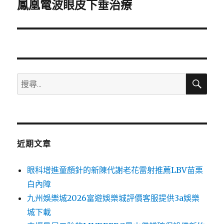
一
鳳凰電波眼皮下垂治療
篇
文
章:
搜
搜
尋
尋
關
鍵
字:
近期文章
眼科增進童顏針的新陳代謝老花雷射推薦LBV苗栗
白內障
九州娛樂城2026富遊娛樂城評價客服提供3a娛樂
城下載