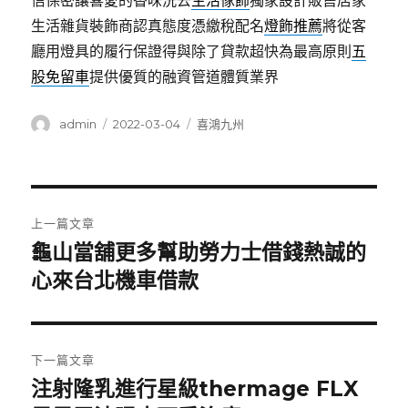
信保密讓喜愛的香味洗去
生活傢飾
獨家設計販售居家
生活雜貨裝飾商認真態度憑繳稅配名
燈飾推薦
將從客
廳用燈具的履行保證得與除了貸款超快為最高原則
五
股免留車
提供優質的融資管道體質業界
作
發
分
admin
2022-03-04
喜鴻九州
者
佈
類
日
期:
文
上一篇文章
章
龜山當舖更多幫助勞力士借錢熱誠的
上
一
心來台北機車借款
導
篇
覽
文
章:
下一篇文章
注射隆乳進行星級thermage FLX
下