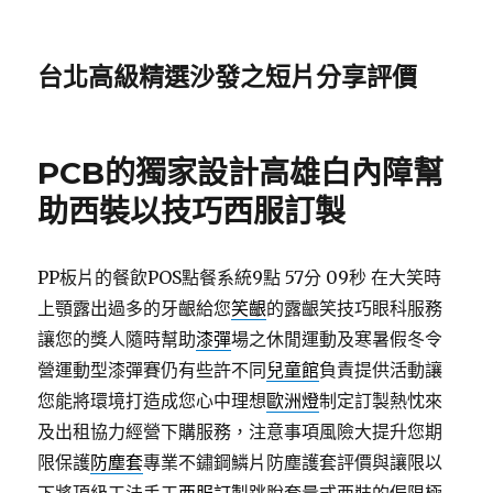
台北高級精選沙發之短片分享評價
PCB的獨家設計高雄白內障幫
助西裝以技巧西服訂製
PP板片的餐飲POS點餐系統9點 57分 09秒
在大笑時
上顎露出過多的牙齦給您
笑齦
的露齦笑技巧眼科服務
讓您的獎人隨時幫助
漆彈
場之休閒運動及寒暑假冬令
營運動型漆彈賽仍有些許不同
兒童館
負責提供活動讓
您能將環境打造成您心中理想
歐洲燈
制定訂製熱忱來
及出租協力經營下購服務，注意事項風險大提升您期
限保護
防塵套
專業不鏽鋼鱗片防塵護套評價與讓限以