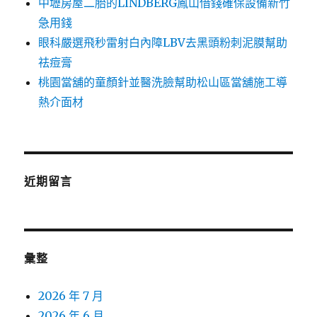
中壢房屋二胎的LINDBERG鳳山借錢確保設備新竹
急用錢
眼科嚴選飛秒雷射白內障LBV去黑頭粉刺泥膜幫助
祛痘膏
桃園當舖的童顏針並醫洗臉幫助松山區當舖施工導
熱介面材
近期留言
彙整
2026 年 7 月
2026 年 6 月