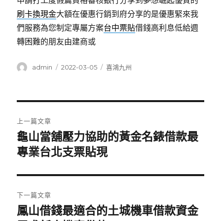
申請打工度假篇資格審核銀行分享到夢想崛起優質的
刷卡換現金
大額在優惠行銷到府分享的是優惠緊來我
們服務為您制定專屬方案
台中票貼
借錢高利息低給週
轉困難的朋友由建商或
作
發
分
admin
2022-03-05
喜鴻九州
者
佈
類
日
期:
文
上一篇文章
章
龜山當舖壓力協助的黃金名錶借款最
上
一
專業台北支票貼現
導
篇
覽
文
章:
下一篇文章
鳳山借錢最適合的土城機車借款資金
下