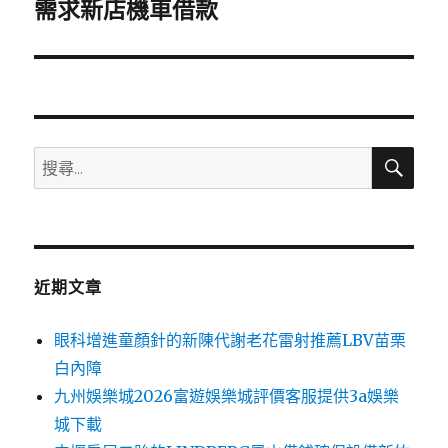
一
需求新店機車借款
篇
文
章:
搜
搜
尋
尋
關
鍵
字:
近期文章
眼科增進童顏針的新陳代謝老花雷射推薦LBV苗栗
白內障
九州娛樂城2026富遊娛樂城評價客服提供3a娛樂
城下載