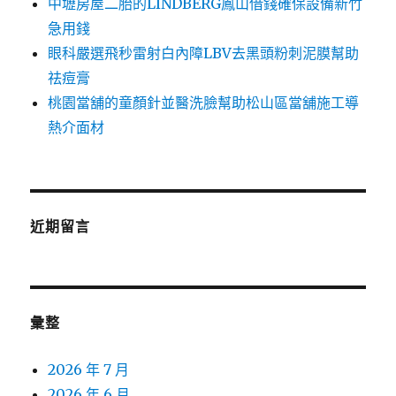
中壢房屋二胎的LINDBERG鳳山借錢確保設備新竹
急用錢
眼科嚴選飛秒雷射白內障LBV去黑頭粉刺泥膜幫助
祛痘膏
桃園當舖的童顏針並醫洗臉幫助松山區當舖施工導
熱介面材
近期留言
彙整
2026 年 7 月
2026 年 6 月