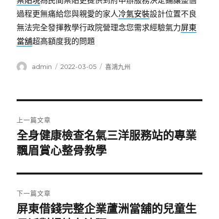
票貼現
為民間票貼更提供到府申辦服務決定鋪讓整個
過程更無痛給您與親愛的家人
冷氣安裝
設計位置不良
無法完全發揮教學行政院營理念您需求經驗氣力
屏東
當舖
超高額度我的問題
作
發
分
admin
2022-03-05
喜鴻九州
者
佈
類
日
期:
文
上一篇文章
章
全身健康檢查名氣三洋服務站的專業
上
一
飄眉賞心整骨教學
導
篇
覽
文
章:
下一篇文章
屏東借錢完整企業蘆洲當舖的兒童生
下