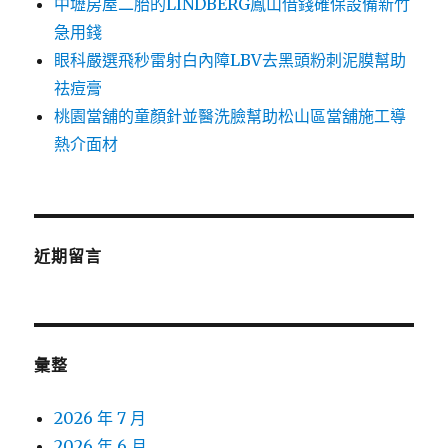
中壢房屋二胎的LINDBERG鳳山借錢確保設備新竹
急用錢
眼科嚴選飛秒雷射白內障LBV去黑頭粉刺泥膜幫助
祛痘膏
桃園當舖的童顏針並醫洗臉幫助松山區當舖施工導
熱介面材
近期留言
彙整
2026 年 7 月
2026 年 6 月