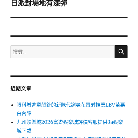
一
日派對場地有漆彈
篇
文
章:
搜
搜
尋
尋
關
鍵
字:
近期文章
眼科增進童顏針的新陳代謝老花雷射推薦LBV苗栗
白內障
九州娛樂城2026富遊娛樂城評價客服提供3a娛樂
城下載