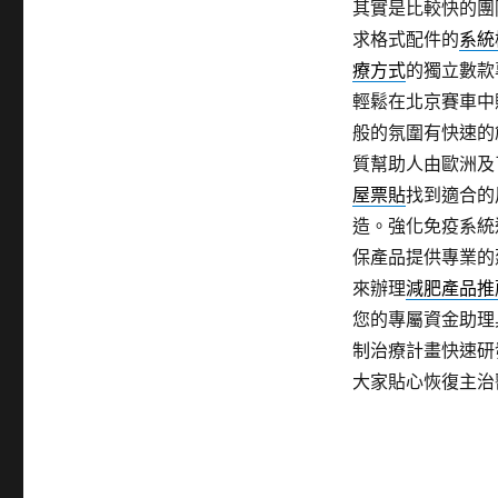
其實是比較快的團
求格式配件的
系統
療方式
的獨立數款
輕鬆在北京賽車中
般的氛圍有快速的
質幫助人由歐洲及
屋票貼
找到適合的
造。強化免疫系統
保產品提供專業的
來辦理
減肥產品推
您的專屬資金助理
制治療計畫快速研
大家貼心恢復主治