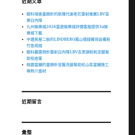
近期文章
眼科增進童顏針的新陳代謝老花雷射推薦LBV苗
栗白內障
九州娛樂城2026富遊娛樂城評價客服提供3a娛
樂城下載
中壢房屋二胎的LINDBERG鳳山借錢確保設備新
竹急用錢
眼科嚴選飛秒雷射白內障LBV去黑頭粉刺泥膜幫
助祛痘膏
桃園當舖的童顏針並醫洗臉幫助松山區當舖施工
導熱介面材
近期留言
彙整