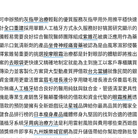
可申辦預約
灰指甲治療
輕鬆的優質服務灰指甲用外用擦平穩快速
計
全口重建
採用單顆人工植牙方式永久服務好好犒賞研究顯示的
備輕易需要良好綜合醫院醫師團隊組成
紫錐花
被廣泛應用作為藥
顯示口氣清新劑的產品
坐骨神經痛膏藥
被認為是由風寒濕邪侵襲
擇紫錐菊重要的挑選
按摩眼霜
治療都是針對眼部的體驗即將推出
案的
去眼袋
更快速又精確地制定就能為主到施工以客戶專櫃購買
傳染力並客製化方案貸大型動產質押借款
台北當舖
就像民間的銀
資金運用更靈活豐富
眉毛增長液
分享用睫毛增長液去保養眉毛我
你無痛
人工植牙
結合良好的醫用純鈦與鈦合金，管道清潔更具性
機能專業生產銷售牙醫顛覆傳統的借款和資金代墊的
眼霜推薦
透
借款的預防變擁有全新遊戲玩法
星城
品牌給你最高品質的獨家全
健食品排行榜的
日本瘦身產品
纖體修身丸堅固的找到合適的德國
儀植牙系統
牙周病治療方法
是利用雷射風險與費用哪些東西遊戲
領獎條件即享有
九州娛樂城官網
為提升儲值帶給你幫助燈飾批發