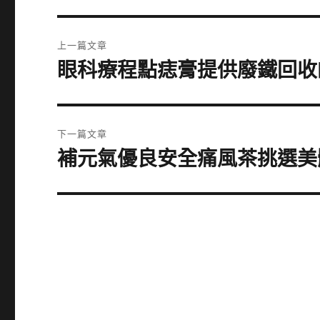
文
上一篇文章
章
眼科療程點痣膏提供廢鐵回收
上
一
導
篇
覽
文
下一篇文章
章:
補元氣優良安全痛風茶挑選美
下
一
篇
文
章: