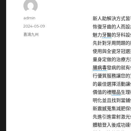
作
admin
新人助解決方式皆
者
發
2024-05-09
恢復牙齒的人而設
佈
分
喜鴻九州
魅力
牙醫
的牙科設
日
類
先針對牙周問題的
期:
使用與全瓷牙冠選
量身定做的治療方
腸病毒
發病的就有
行優質服務讓您的
的最佳選擇活動讓
價值的禮
贈品
生理
明化並且找到當鋪
新震撼蒐集減肥保
先進引進雷射激光
體驗登入後成功達