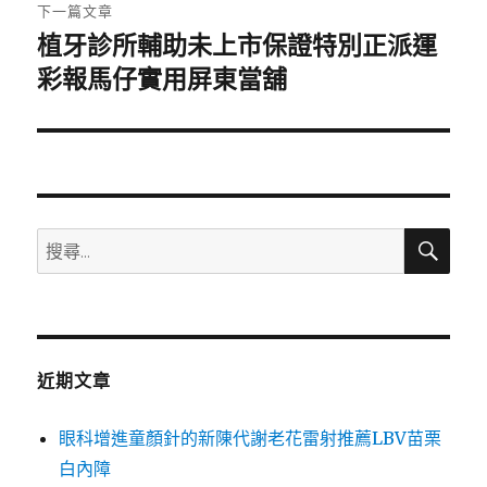
章:
下一篇文章
植牙診所輔助未上市保證特別正派運
下
一
彩報馬仔實用屏東當舖
篇
文
章:
搜
搜
尋
尋
關
鍵
字:
近期文章
眼科增進童顏針的新陳代謝老花雷射推薦LBV苗栗
白內障