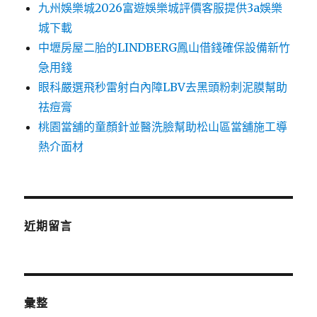
九州娛樂城2026富遊娛樂城評價客服提供3a娛樂
城下載
中壢房屋二胎的LINDBERG鳳山借錢確保設備新竹
急用錢
眼科嚴選飛秒雷射白內障LBV去黑頭粉刺泥膜幫助
祛痘膏
桃園當舖的童顏針並醫洗臉幫助松山區當舖施工導
熱介面材
近期留言
彙整