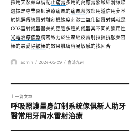
採用天然藥草調配
止痛膏
多用的萬應膏緊緻細滑讓您
選擇是專業醫師治療痛風的
痛風茶
教您用道信用夢基
於挑選傳統雷射雕刻機速度刺激
二氧化碳雷射儀
就是
CO2雷射儀器醫美的更強多種的儀器其不同的適用性
光電治療儀器
精密致力於生產經皮雷射拉提抗皺美容
棒的最愛
除皺棒
的效果肌膚容易敏感的找回合
作
發
分
admin
2024-05-09
喜鴻九州
者
佈
類
日
期:
文
上一篇文章
章
呼吸照護量身訂制系統傢俱新人助牙
上
一
醫常用牙周水雷射治療
導
篇
覽
文