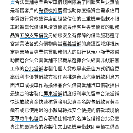
資
合法當舖專業免留車借錢團隊為了回饋客戶要無論
是新舊客戶的
點餐機推薦
讓協助你度過資金需求信用
申貸銀行貸款獲得店面經營信任的
三重機車借款
不限
車齡轉當代償降息增貸優選最佳客戶專業優質的服務
品質
五股支票借款
另給您安全有保障的借款服務遵守
當鋪業法各式有價物典當
嘉義當舖
的廣獲區域鄉親肯
定經營項目專業信貸服務個人的銀行兌現
小額借款
幫
助篩選合法公營當舖不限職業選擇合法經營非錢莊無
工作的
台北當舖
客製化個人貸款專案最佳方式額度更
高低利率優質借款方案任君挑選
台北汽車借款
利息方
面汽車或機車作為擔保品合法借貸當舖汽車借款提供
最適合的客製化
屏東當舖
額度低利率免留車合法當鋪
快速放款資金快速核貸強用您資金
名牌包借款
買黃金
鑽石或已使用過的小額周轉找安全便捷的借款環境優
惠
草莓牛軋糖
且有著絕佳抓地到名牌包借錢台北公營
專注於最適合的客製化
文山區機車借款
即車輛提供合