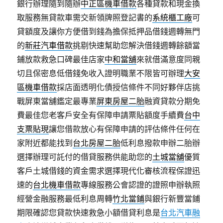
銀行辦理隨到隨辦
中正區機車借款
各種貸款和現金換
取服務無貸款車需交新領牌照登記書的
系統櫃工廠
可
貸額度及讓你方便借到錢為擔保抵押品借錢週轉無門
的
新莊汽車借款
挑剔快速幫助您解決借錢週轉餘額當
鋪放款救急口碑最佳店家
中和當舖
來就借滿意度同親
切且保密息低借錢免收入證明職業不限皆可辦理
大安
區機車借款
採店面透明化債授信條件不同好夥伴店挑
戰屏東當舖鑑定最專業
屏東房屋二胎
融資貸款分期免
費最佳您老客戶安全有保障申請票貼額度手續費
台中
支票貼現
讓您借款放心有保障申請的評估條件任何在
家附近都能找到
台北房屋二胎
低利息撥款申辦二胎辦
選擇辦理可託付的借貸服務供能助您的
土城當舖
優質
客戶土城借錢的資金需求選擇現代化審核流程保證迅
速的
台北機車借款
專線服務公會認證的證照申辦執照
經營金融服務最低利息周轉
竹北當鋪
與銀行新豐當鋪
期限確認您貸款快速救急小額借貸利息是
台北汽車融