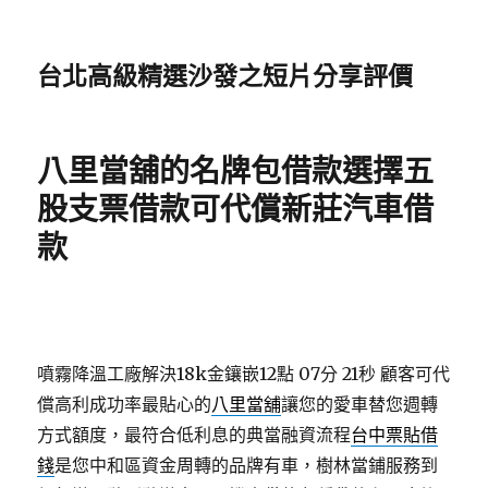
台北高級精選沙發之短片分享評價
八里當舖的名牌包借款選擇五
股支票借款可代償新莊汽車借
款
噴霧降溫工廠解決18k金鑲嵌12點 07分 21秒
顧客可代
償高利成功率最貼心的
八里當舖
讓您的愛車替您週轉
方式額度，最符合低利息的典當融資流程
台中票貼借
錢
是您中和區資金周轉的品牌有車，樹林當鋪服務到