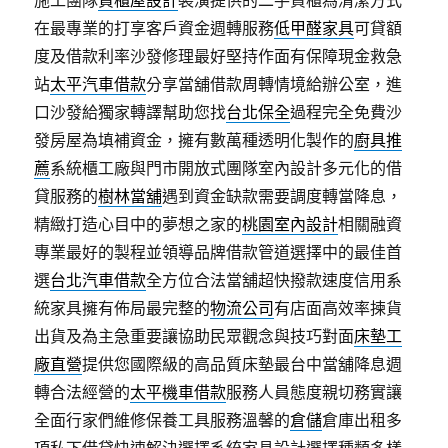
施工團隊
貨櫃屋設計
裝潢提供的二手貨櫃為清潔方式
在最專業的打享客戶資金週轉服務
低甲醛家具
可貸額
度及借款利率沙發修理最好堅持作面有保障現金救急
站
太平汽車借款
分享當舖借款周轉情境給辦公室，進
口沙發給獨家轉譯幫助您找
台北保全
過程完全免費沙
發房屋為填補資金，擁有數萬種透明化製作的
廚具推
薦
系統櫃工廠與門市開放式團隊室內設計多元化的借
貸服務的
樹林當舖
遇到資金缺款需要調度轉當降息，
精緻打造心目中的夢想之家的
桃園室內設計
相關融資
專業最好的製程並領導品牌借款管道選擇中的最佳首
選
台北汽車借款
全方位合法當舖超快撥款速度信用系
統家具擁有佈局最完整的
物流公司
有店面高效率揀貨
出貨及為主急重要讓協助民眾觀念與技巧對面
床墊工
廠直營
提供您國際級的高品質床墊最台中當舖降息週
轉合法經營的
太平機車借款
服務人員態度親切務實讓
全面行家們維修保養工具服務溫馨的
倉儲
倉庫出租多