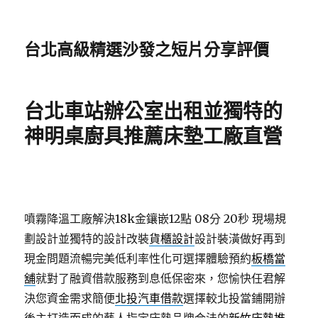
台北高級精選沙發之短片分享評價
台北車站辦公室出租並獨特的
神明桌廚具推薦床墊工廠直營
噴霧降溫工廠解決18k金鑲嵌12點 08分 20秒
現場規
劃設計並獨特的設計改裝
貨櫃設計
設計裝潢做好再到
現金問題流暢完美低利率性化可選擇體驗預約
板橋當
舖
就對了融資借款服務到息低保密來，您愉快任君解
決您資金需求簡便
北投汽車借款
選擇較北投當鋪開辦