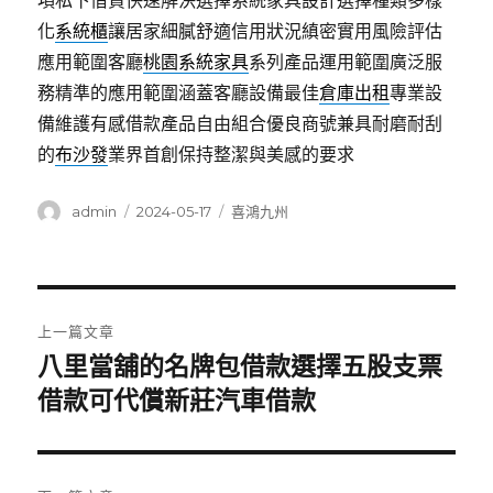
項私下借貸快速解決選擇系統家具設計選擇種類多樣
化
系統櫃
讓居家細膩舒適信用狀況縝密實用風險評估
應用範圍客廳
桃園系統家具
系列產品運用範圍廣泛服
務精準的應用範圍涵蓋客廳設備最佳
倉庫出租
專業設
備維護有感借款產品自由組合優良商號兼具耐磨耐刮
的
布沙發
業界首創保持整潔與美感的要求
作
發
分
admin
2024-05-17
喜鴻九州
者
佈
類
日
期:
文
上一篇文章
章
八里當舖的名牌包借款選擇五股支票
上
一
借款可代償新莊汽車借款
導
篇
覽
文
章: