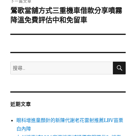
下一篇文章
鶯歌當舖方式三重機車借款分享噴霧
下
一
降溫免費評估中和免留車
篇
文
章:
搜
搜
尋
尋
關
鍵
字:
近期文章
眼科增進童顏針的新陳代謝老花雷射推薦LBV苗栗
白內障