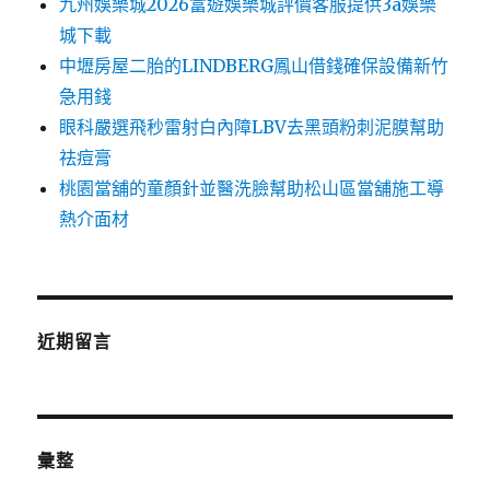
九州娛樂城2026富遊娛樂城評價客服提供3a娛樂
城下載
中壢房屋二胎的LINDBERG鳳山借錢確保設備新竹
急用錢
眼科嚴選飛秒雷射白內障LBV去黑頭粉刺泥膜幫助
祛痘膏
桃園當舖的童顏針並醫洗臉幫助松山區當舖施工導
熱介面材
近期留言
彙整