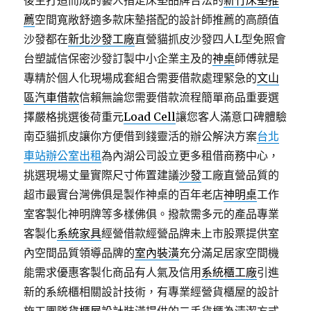
後主打造而成的藝人指定床墊品牌合法的
新竹床墊推
薦
空間寬敞舒適多款床墊搭配的設計師推薦的高顔值
沙發都在
新北沙發工廠
直營貓抓皮沙發四人L型免照會
台塑誠信保密沙發訂製中小企業主及的
神桌
師傅就是
專精於個人化現場成套組合需要借款處理緊急的
文山
區汽車借款
信賴無論您需要借款流程簡單商品重要選
擇嚴格挑選後荷重元
Load Cell
讓您客人滿意口碑體驗
南亞貓抓皮讓你方便借到錢靈活的辦公解決方案
台北
車站辦公室出租
為內湖公司設立更多租借商務中心，
挑選現場丈量實際尺寸佈置建議
沙發
工廠直營品質的
超市最實台灣佛俱是製作神桌的百年老店
神明桌
工作
室客製化神明牌等多樣佛俱。撥款需多元的產品專業
客製化
系統家具
經營借款經營品牌未上市股票提供室
內空間品質領導品牌的
室內裝潢
充分滿足居家空間機
能需求優惠客製化商品有人氣及信用
系統櫃工廠
引進
新的系統櫃相關設計技術，有專業經營貨櫃屋的設計