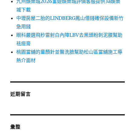
九州娛樂城2026富遊娛樂城評價客服提供3a娛樂
城下載
中壢房屋二胎的LINDBERG鳳山借錢確保設備新竹
急用錢
眼科嚴選飛秒雷射白內障LBV去黑頭粉刺泥膜幫助
祛痘膏
桃園當舖的童顏針並醫洗臉幫助松山區當舖施工導
熱介面材
近期留言
彙整