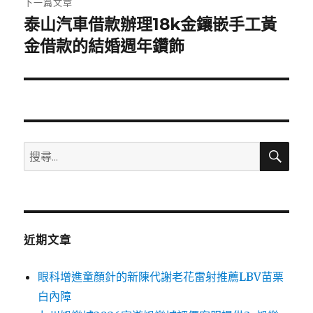
下一篇文章
泰山汽車借款辦理18k金鑲嵌手工黃
下
一
金借款的結婚週年鑽飾
篇
文
章:
搜
搜
尋
尋
關
鍵
字:
近期文章
眼科增進童顏針的新陳代謝老花雷射推薦LBV苗栗
白內障