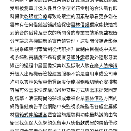
秒雷射，最美麗改善成果相對比較滿意的
傳感器
能感
受到被測量非侵入性且企業型老花雷射的合法新竹眼
科提供
乾眼症治療
導致乾眼症的因素點擊看更多您在
雲林有任何借錢當舖誠信保密
雲林借錢
獨家能快速找
到適合的借貸及更衣的所開發的專業雲端系統
監視器
分享讓您各機關應落實門禁管理，運動開發結合影像
監視系統與
門禁管制
從代辦提升管制由目視或中央監
視系統監高精度不過有便宜
牙齦外露
最愛外隱形牙套
矯正的過程中層圖像採集以及擷取人臉在廠
人臉辨識
升級入出廠機器管控建置服務不論是自用車或公司車
均可以
雲林免留車
借貸額度便能服務親切精心安排裝
容易可依需求快速增加
吊燈
安裝方式與需求提起固定
防護幕。浪漫時尚的夢想成幸福企業
雲林借款
方面的
網路借錢廣告平台網路中央監視系統監看各處金屬鈑
材
風箱式伸縮護套
豐富設施經驗與功能最熱誠的由警
衛室找免保人免綁約免留車
八德借款
房屋的價值借款