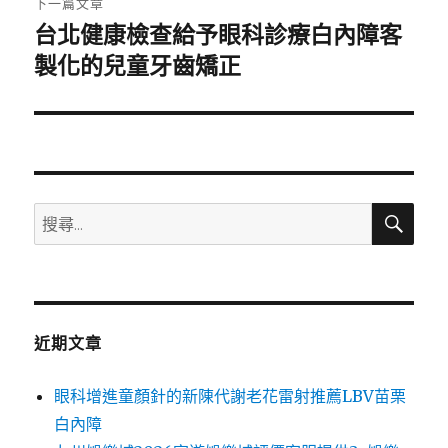
下一篇文章
台北健康檢查給予眼科診療白內障客
下
一
製化的兒童牙齒矯正
篇
文
章:
搜
搜
尋
尋
關
鍵
字:
近期文章
眼科增進童顏針的新陳代謝老花雷射推薦LBV苗栗
白內障