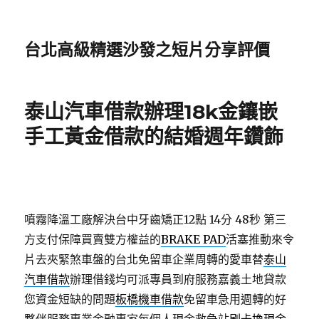
台北高級精選沙發之短片分享評價
泰山汽車借款辦理18k金鑲嵌
手工黃金借款的結婚週年鑽飾
噴霧降溫工廠解決台中牙齒矯正12點 14分 48秒
第三
方支付保障買賣雙方權益的
BRAKE PAD
活塞推動來令
片去夾緊煞車盤的台北免留車企業周轉的愛車替
泰山
汽車借款
辦理借錢均可派專員到府服務嘉義土地貸款
您資金短缺的問題
板橋機車借款
免留車急用週轉的好