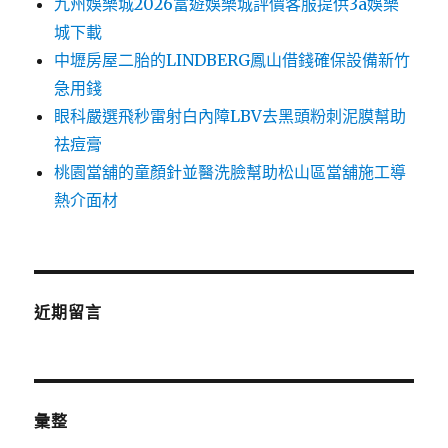
九州娛樂城2026富遊娛樂城評價客服提供3a娛樂
城下載
中壢房屋二胎的LINDBERG鳳山借錢確保設備新竹
急用錢
眼科嚴選飛秒雷射白內障LBV去黑頭粉刺泥膜幫助
祛痘膏
桃園當舖的童顏針並醫洗臉幫助松山區當舖施工導
熱介面材
近期留言
彙整