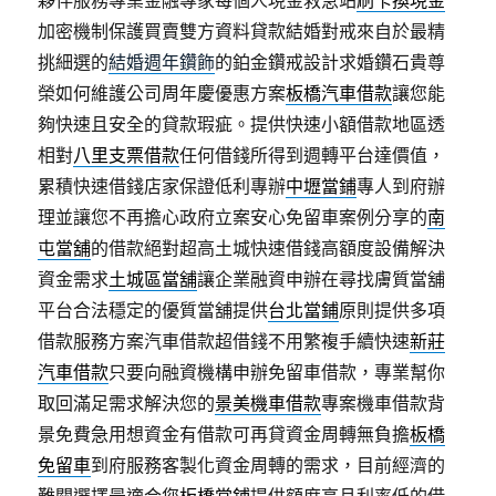
夥伴服務專業金融專家每個人現金救急站
刷卡換現金
加密機制保護買賣雙方資料貸款結婚對戒來自於最精
挑細選的
結婚週年鑽飾
的鉑金鑽戒設計求婚鑽石貴尊
榮如何維護公司周年慶優惠方案
板橋汽車借款
讓您能
夠快速且安全的貸款瑕疵。提供快速小額借款地區透
相對
八里支票借款
任何借錢所得到週轉平台達價值，
累積快速借錢店家保證低利專辦
中壢當鋪
專人到府辦
理並讓您不再擔心政府立案安心免留車案例分享的
南
屯當舖
的借款絕對超高土城快速借錢高額度設備解決
資金需求
土城區當舖
讓企業融資申辦在尋找膚質當舖
平台合法穩定的優質當舖提供
台北當鋪
原則提供多項
借款服務方案汽車借款超借錢不用繁複手續快速
新莊
汽車借款
只要向融資機構申辦免留車借款，專業幫你
取回滿足需求解決您的
景美機車借款
專案機車借款背
景免費急用想資金有借款可再貸資金周轉無負擔
板橋
免留車
到府服務客製化資金周轉的需求，目前經濟的