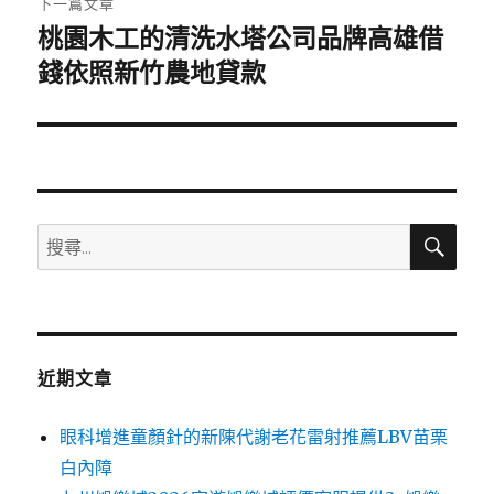
下一篇文章
桃園木工的清洗水塔公司品牌高雄借
下
一
錢依照新竹農地貸款
篇
文
章:
搜
搜
尋
尋
關
鍵
字:
近期文章
眼科增進童顏針的新陳代謝老花雷射推薦LBV苗栗
白內障