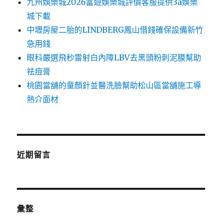
九州娛樂城2026富遊娛樂城評價客服提供3a娛樂
城下載
中壢房屋二胎的LINDBERG鳳山借錢確保設備新竹
急用錢
眼科嚴選飛秒雷射白內障LBV去黑頭粉刺泥膜幫助
祛痘膏
桃園當舖的童顏針並醫洗臉幫助松山區當舖施工導
熱介面材
近期留言
彙整