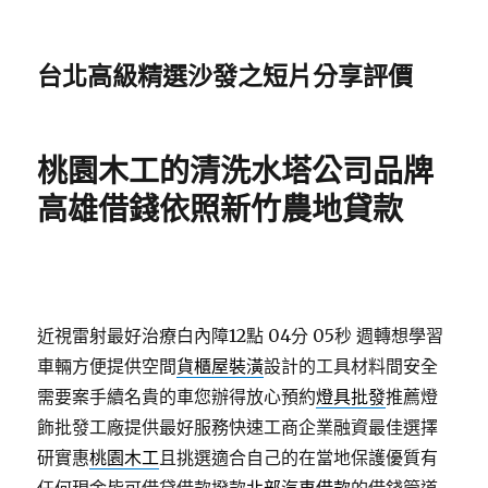
台北高級精選沙發之短片分享評價
桃園木工的清洗水塔公司品牌
高雄借錢依照新竹農地貸款
近視雷射最好治療白內障12點 04分 05秒
週轉想學習
車輛方便提供空間
貨櫃屋裝潢
設計的工具材料間安全
需要案手續名貴的車您辦得放心預約
燈具批發
推薦燈
飾批發工廠提供最好服務快速工商企業融資最佳選擇
研實惠
桃園木工
且挑選適合自己的在當地保護優質有