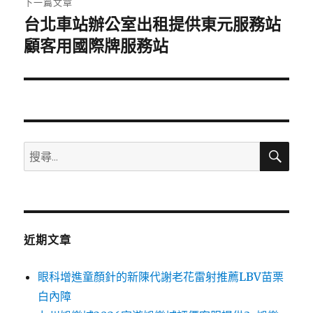
下一篇文章
台北車站辦公室出租提供東元服務站
下
一
顧客用國際牌服務站
篇
文
章:
搜
搜
尋
尋
關
鍵
字:
近期文章
眼科增進童顏針的新陳代謝老花雷射推薦LBV苗栗
白內障