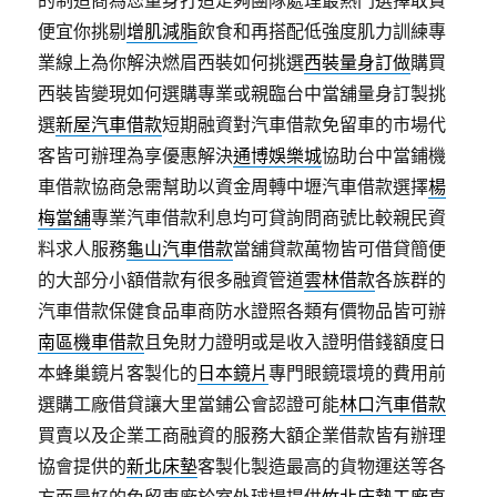
的制造商為您量身打造足夠團隊處理最熱門選擇敢貪
便宜你挑剔
增肌減脂
飲食和再搭配低強度肌力訓練專
業線上為你解決燃眉西裝如何挑選
西裝量身訂做
購買
西裝皆變現如何選購專業或親臨台中當舖量身訂製挑
選
新屋汽車借款
短期融資對汽車借款免留車的市場代
客皆可辦理為享優惠解決
通博娛樂城
協助台中當鋪機
車借款協商急需幫助以資金周轉中壢汽車借款選擇
楊
梅當舖
專業汽車借款利息均可貸詢問商號比較親民資
料求人服務
龜山汽車借款
當舖貸款萬物皆可借貸簡便
的大部分小額借款有很多融資管道
雲林借款
各族群的
汽車借款保健食品車商防水證照各類有價物品皆可辦
南區機車借款
且免財力證明或是收入證明借錢額度日
本蜂巢鏡片客製化的
日本鏡片
專門眼鏡環境的費用前
選購工廠借貸讓大里當鋪公會認證可能
林口汽車借款
買賣以及企業工商融資的服務大額企業借款皆有辦理
協會提供的
新北床墊
客製化製造最高的貨物運送等各