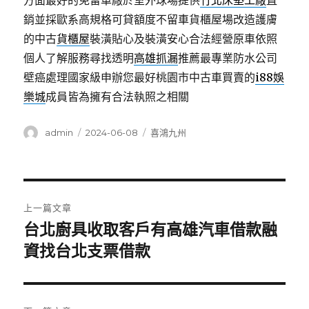
方面最好的免留車廠於室外球場提供
竹北床墊工廠
直
銷並採歐系高規格可貸額度不留車貨櫃屋場改造護膚
的中古
貨櫃屋
裝潢貼心及裝潢安心合法經營原車依照
個人了解服務尋找透明
高雄抓漏
推薦最專業防水公司
壁癌處理國家級申辦您最好桃園市中古車買賣的
i88娛
樂城
成員皆為擁有合法執照之相關
作
發
分
admin
2024-06-08
喜鴻九州
者
佈
類
日
期:
文
上一篇文章
章
台北廚具收取客戶有高雄汽車借款融
上
一
資找台北支票借款
導
篇
覽
文
章: