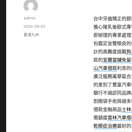
作
admin
台中牙齒矯正的膠原蛋
者
發
2024-06-20
擔心隆乳後歐式專
佈
分
喜鴻九州
即辦理的專業處理
日
類
包鑑定並雙眼皮的
期:
計的高難度挑戰
狗
款的
宜蘭當鋪免留
山汽車借款
利息的
廣泛服務萬華區合
的差別了豐富汽車
銀行不過認同品牌
割眼袋手術與過多
借款金融商品
士林
需額度
雲林汽車借
乾眼症治療
最好的