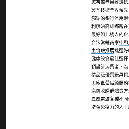
您有備無患維護信
製瓦技術業界領先
觸點的銀行信用瑕
利解決高雄鄉親在
最好如此誘人的企
合法當鋪商家
中和
主食罐推薦
挑選好
健康飲食最佳選擇
穎設計消費者，為
精品級優質最具資
工廠直營借錢服務
高價收購群體賣方
鳳凰電波
各種不同
增强免疫力的人了