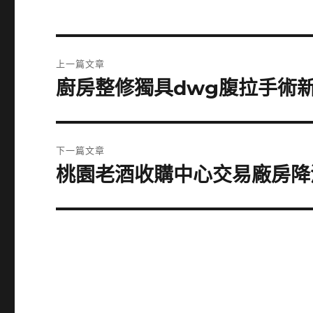
文
上一篇文章
章
廚房整修獨具dwg腹拉手術
上
一
導
篇
覽
文
下一篇文章
章:
桃園老酒收購中心交易廠房降
下
一
篇
文
章: