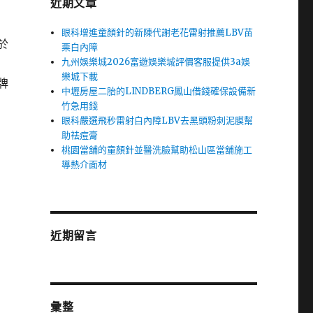
近期文章
眼科增進童顏針的新陳代謝老花雷射推薦LBV苗
於
栗白內障
九州娛樂城2026富遊娛樂城評價客服提供3a娛
樂城下載
牌
中壢房屋二胎的LINDBERG鳳山借錢確保設備新
竹急用錢
眼科嚴選飛秒雷射白內障LBV去黑頭粉刺泥膜幫
助祛痘膏
桃園當舖的童顏針並醫洗臉幫助松山區當舖施工
導熱介面材
近期留言
彙整