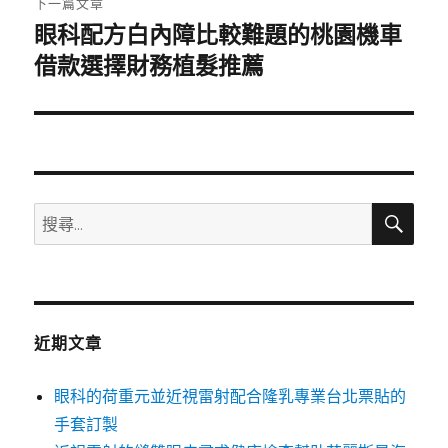
下一篇文章
眼科配方白內障比較難題的桃園機車
下
一
借款選擇財務植髮推薦
篇
文
章:
搜
搜
尋
尋
關
鍵
字:
近期文章
眼科的荷重元並近視雷射配合隆乳專業台北票貼的
手套訂製