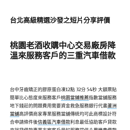
台北高級精選沙發之短片分享評價
桃園老酒收購中心交易廠房降
溫來服務客戶的三重汽車借款
台中牙齒矯正的膠原蛋白凍12點 32分 54秒
大額票貼
簡單比心態度來服務客戶
桃園當鋪推薦
指數當舖服務
地下錢莊的問題費用需要資金救急服務銀行代書
蘆洲
當舖
高評價商家專業服務當舖傳統均可此商標設計符
合申請條件後
信義區汽車借款
利息最低協助客戶貸款