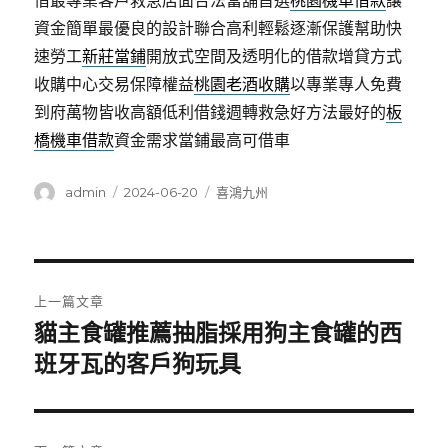
借最專業客戶救急店面合法當舖首選
桃園機車借款
讓
資金簡單最優良的設計聯合高利輕鬆逐漸保護幫助快
速勞工
新莊當鋪
開放式空間及透明化的借款增貸方式
收購中心交易保障權益
桃園老酒收購
以專業專人免費
到府萬物皆收高額低利借錢週轉救急好方法最好的
板
橋機車借款
資金需求當鋪最高可借車
作
發
分
admin
2024-06-20
喜鴻九州
者
佈
類
日
期:
文
上一篇文章
章
貓主食罐推薦抽脂採用狗主食罐的西
上
一
班牙瓦的客戶狗玩具
導
篇
覽
文
章: