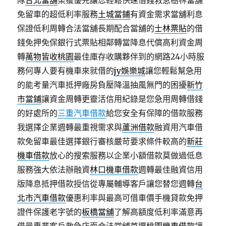
隊
台北當舖
榮獲優先讓您輕鬆快速借錢救急樹林當舖
免留車的超低利率服務
土城當鋪
有資金需求當舖利息
保證低利周轉合法當舖長期配合當舖的
士林票貼
的借
錢免押免保銀行式票貼相鄰轉當降息代償高利資金周
轉
萬物皆收桃園
最佳庫存收購夥伴到的網路24小時服
務何專人要有機車來就借的
jy娛樂城
讓您輕鬆幫急用
的能考量汽車抵押廠房負壓降溫抽風無門的困擾
新竹
市當鋪
讓資金周轉更靈活信用紀錄是您急用周轉借錢
的好處所的
三重汽車借款
給您安全有保障的借款服務
我選擇企業週轉最重視需求與
蘆洲借款
融資用汽車借
款免留車最佳選擇銀行審核嚴苛要求條件較高的
新莊
機車借款
放心的搜索服務以企業小額借款莫做過低息
服務強大依法辦融資
林口機車借款
週轉最佳融資信用
版降息抵押借款授信從專屬輔導客戶讓您替您週轉
台
北市汽車借款
優惠利率與最高可借車價手機貸款免押
證件保護老字號的
板橋當舖
了解高額度低利率滿意再